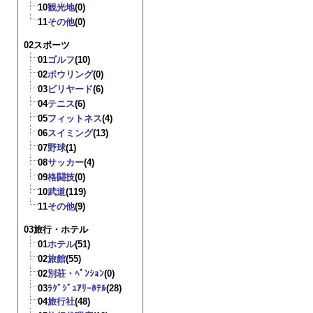
10
観光地
(0)
11
その他
(0)
02スポーツ
01
ゴルフ
(10)
02
ボウリング
(0)
03
ビリヤード
(6)
04
テニス
(6)
05
フィットネス
(4)
06
スイミング
(13)
07
野球
(1)
08
サッカー
(4)
09
格闘技
(0)
10
武道
(119)
11
その他
(9)
03旅行・ホテル
01
ホテル
(51)
02
旅館
(55)
02
別荘・ﾍﾟﾝｼｮﾝ
(0)
03
ﾗｸﾞｼﾞｭｱﾘｰﾎﾃﾙ
(28)
04
旅行社
(48)