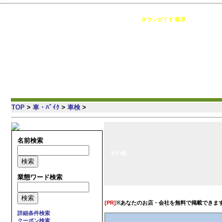
岐阜 の情報満載・簡単検索・地域コミュニティ [
タウンガイド 岐阜
]
TOP
>
車・ﾊﾞｲｸ
>
車検
>
名前検索
その他
業態ワード検索
[PR]
※あなたのお店・会社を無料で掲載できま
詳細条件検索
クーポン検索