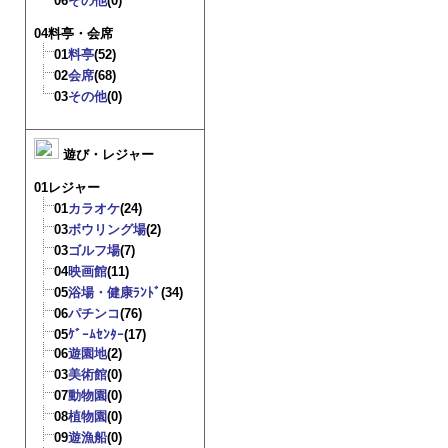
06
その他
(0)
04料亭・会席
01
料亭
(52)
02
会席
(68)
03
その他
(0)
遊び・レジャー
01レジャー
01
カラオケ
(24)
03
ボウリング場
(2)
03
ゴルフ場
(7)
04
映画館
(11)
05
浴場・健康ﾗﾝﾄﾞ
(34)
06
パチンコ
(76)
05
ｹﾞｰﾑｾﾝﾀｰ
(17)
06
遊園地
(2)
03
美術館
(0)
07
動物園
(0)
08
植物園
(0)
09
遊漁船
(0)