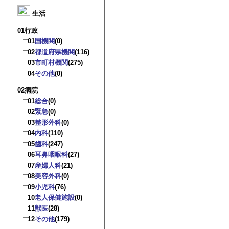
生活
01行政
01
国機関
(0)
02
都道府県機関
(116)
03
市町村機関
(275)
04
その他
(0)
02病院
01
総合
(0)
02
緊急
(0)
03
整形外科
(0)
04
内科
(110)
05
歯科
(247)
06
耳鼻咽喉科
(27)
07
産婦人科
(21)
08
美容外科
(0)
09
小児科
(76)
10
老人保健施設
(0)
11
獣医
(28)
12
その他
(179)