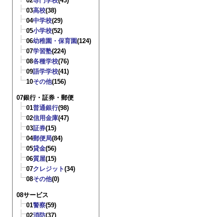
02
専門学校
(43)
03
高校
(38)
04
中学校
(29)
05
小学校
(52)
06
幼稚園・保育園
(124)
07
学習塾
(224)
08
各種学校
(76)
09
語学学校
(41)
10
その他
(156)
07銀行・証券・郵便
01
普通銀行
(98)
02
信用金庫
(47)
03
証券
(15)
04
郵便局
(84)
05
貸金
(56)
06
質屋
(15)
07
クレジット
(34)
08
その他
(0)
08サービス
01
警察
(59)
02
消防
(37)