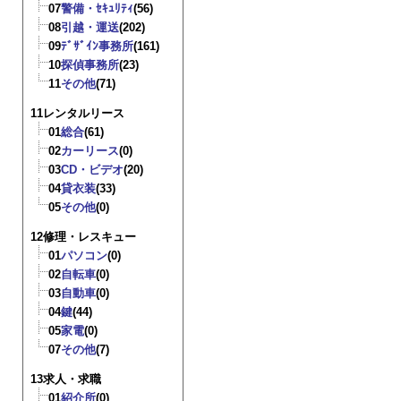
07
警備・ｾｷｭﾘﾃｨ
(56)
08
引越・運送
(202)
09
ﾃﾞｻﾞｲﾝ事務所
(161)
10
探偵事務所
(23)
11
その他
(71)
11レンタルリース
01
総合
(61)
02
カーリース
(0)
03
CD・ビデオ
(20)
04
貸衣装
(33)
05
その他
(0)
12修理・レスキュー
01
パソコン
(0)
02
自転車
(0)
03
自動車
(0)
04
鍵
(44)
05
家電
(0)
07
その他
(7)
13求人・求職
01
紹介所
(0)