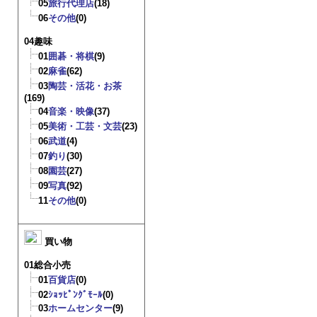
05
旅行代理店
(18)
06
その他
(0)
04趣味
01
囲碁・将棋
(9)
02
麻雀
(62)
03
陶芸・活花・お茶
(169)
04
音楽・映像
(37)
05
美術・工芸・文芸
(23)
06
武道
(4)
07
釣り
(30)
08
園芸
(27)
09
写真
(92)
11
その他
(0)
買い物
01総合小売
01
百貨店
(0)
02
ｼｮｯﾋﾟﾝｸﾞﾓｰﾙ
(0)
03
ホームセンター
(9)