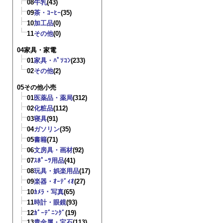
08
牛乳
(43)
09
茶・ｺｰﾋｰ
(35)
10
加工品
(0)
11
その他
(0)
04家具・家電
01
家具・ﾊﾟｿｺﾝ
(233)
02
その他
(2)
05その他小売
01
医薬品・薬局
(312)
02
化粧品
(112)
03
寝具
(91)
04
ガソリン
(35)
05
書籍
(71)
06
文房具・画材
(92)
07
ｽﾎﾟｰﾂ用品
(41)
08
玩具・娯楽用品
(17)
09
楽器・ｵｰﾃﾞｨｵ
(27)
10
ｶﾒﾗ・写真
(65)
11
時計・眼鏡
(93)
12
ｶﾞｰﾃﾞﾆﾝｸﾞ
(19)
13
貴金属・宝石
(113)