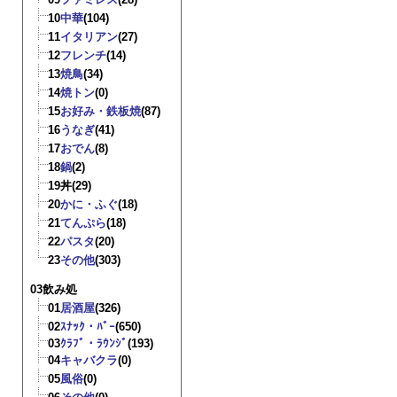
10
中華
(104)
11
イタリアン
(27)
12
フレンチ
(14)
13
焼鳥
(34)
14
焼トン
(0)
15
お好み・鉄板焼
(87)
16
うなぎ
(41)
17
おでん
(8)
18
鍋
(2)
19
丼
(29)
20
かに・ふぐ
(18)
21
てんぷら
(18)
22
パスタ
(20)
23
その他
(303)
03飲み処
01
居酒屋
(326)
02
ｽﾅｯｸ・ﾊﾞｰ
(650)
03
ｸﾗﾌﾞ・ﾗｳﾝｼﾞ
(193)
04
キャバクラ
(0)
05
風俗
(0)