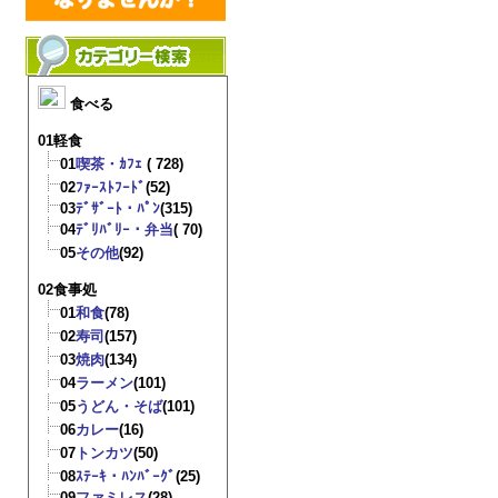
食べる
01軽食
01
喫茶・ｶﾌｪ
( 728)
02
ﾌｧｰｽﾄﾌｰﾄﾞ
(52)
03
ﾃﾞｻﾞｰﾄ・ﾊﾟﾝ
(315)
04
ﾃﾞﾘﾊﾞﾘｰ・弁当
( 70)
05
その他
(92)
02食事処
01
和食
(78)
02
寿司
(157)
03
焼肉
(134)
04
ラーメン
(101)
05
うどん・そば
(101)
06
カレー
(16)
07
トンカツ
(50)
08
ｽﾃｰｷ・ﾊﾝﾊﾞｰｸﾞ
(25)
09
ファミレス
(28)