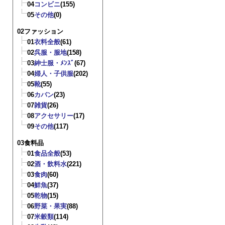
04
コンビニ
(155)
05
その他
(0)
02ファッション
01
衣料全般
(61)
02
呉服・服地
(158)
03
紳士服・ﾒﾝｽﾞ
(67)
04
婦人・子供服
(202)
05
靴
(55)
06
カバン
(23)
07
雑貨
(26)
08
アクセサリー
(17)
09
その他
(117)
03食料品
01
食品全般
(53)
02
酒・飲料水
(221)
03
食肉
(60)
04
鮮魚
(37)
05
乾物
(15)
06
野菜・果実
(88)
07
米穀類
(114)