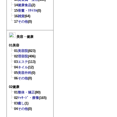
14
健康食品
(2)
15
骨董・ﾘｻｲｸﾙ
(0)
16
雑貨
(64)
17
その他
(0)
美容・健康
01美容
01
美容院
(823)
02
理容院
(406)
03
エステ
(113)
04
ネイル
(12)
05
美容外科
(0)
06
その他
(0)
02健康
01
整体・矯正
(80)
02
ﾏｯｻｰｼﾞ・療養
(165)
03
癒し
(1)
04
その他
(0)