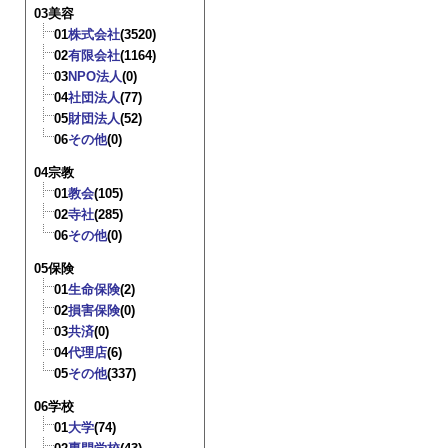
03美容
01
株式会社
(3520)
02
有限会社
(1164)
03
NPO法人
(0)
04
社団法人
(77)
05
財団法人
(52)
06
その他
(0)
04宗教
01
教会
(105)
02
寺社
(285)
06
その他
(0)
05保険
01
生命保険
(2)
02
損害保険
(0)
03
共済
(0)
04
代理店
(6)
05
その他
(337)
06学校
01
大学
(74)