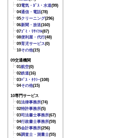
03
電気・ｶﾞｽ・水道
(99)
04
通信・電話
(78)
05
クリーニング
(296)
06
新聞・放送
(160)
07
ｺﾞﾐ・ﾘｻｲｸﾙ
(87)
08
便利屋・代行
(48)
09
育児サービス
(0)
10
その他
(15)
09交通機関
01
航空
(0)
02
鉄道
(16)
03
ﾊﾞｽ・ﾀｸｼｰ
(108)
04
その他
(15)
10専門サービス
01
法律事務所
(74)
02
特許事務所
(5)
03
司法書士事務所
(67)
04
行政書士事務所
(59)
05
会計事務所
(256)
06
調査士・測量士
(55)