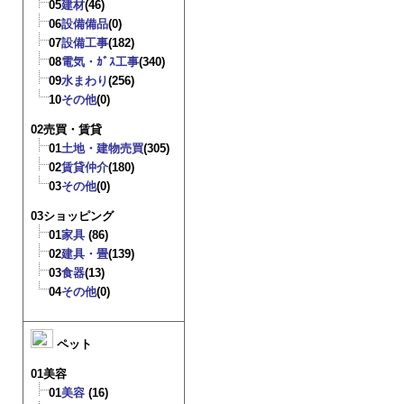
05
建材
(46)
06
設備備品
(0)
07
設備工事
(182)
08
電気・ｶﾞｽ工事
(340)
09
水まわり
(256)
10
その他
(0)
02売買・賃貸
01
土地・建物売買
(305)
02
賃貸仲介
(180)
03
その他
(0)
03ショッピング
01
家具
(86)
02
建具・畳
(139)
03
食器
(13)
04
その他
(0)
ペット
01美容
01
美容
(16)