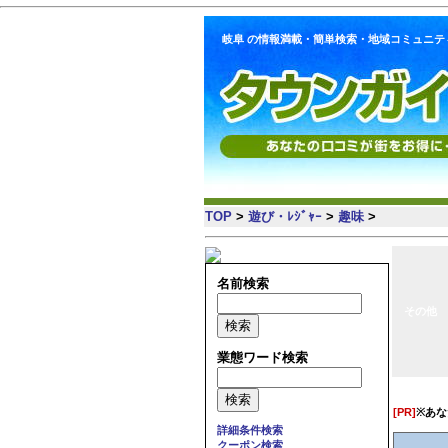
岐阜 の情報満載・簡単検索・地域コミュニティ
TOP
>
遊び・ﾚｼﾞｬｰ
>
趣味
>
名前検索
その他
業態ワード検索
[PR]
※あ
詳細条件検索
クーポン検索