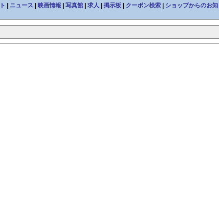
ト
|
ニュース
|
映画情報
|
写真館
|
求人
|
掲示板
|
クーポン検索
|
ショップからのお知