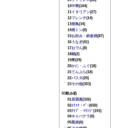
10
中華
(104)
11
イタリアン
(27)
12
フレンチ
(14)
13
焼鳥
(34)
14
焼トン
(0)
15
お好み・鉄板焼
(87)
16
うなぎ
(41)
17
おでん
(8)
18
鍋
(2)
19
丼
(29)
20
かに・ふぐ
(18)
21
てんぷら
(18)
22
パスタ
(20)
23
その他
(303)
03飲み処
01
居酒屋
(326)
02
ｽﾅｯｸ・ﾊﾞｰ
(650)
03
ｸﾗﾌﾞ・ﾗｳﾝｼﾞ
(193)
04
キャバクラ
(0)
05
風俗
(0)