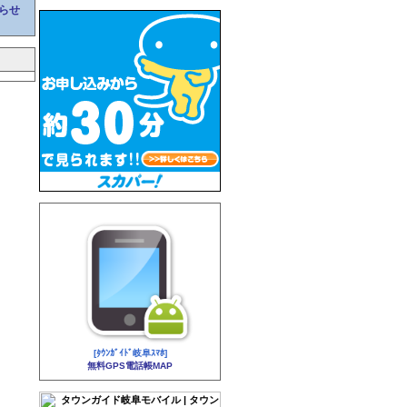
らせ
[ﾀｳﾝｶﾞｲﾄﾞ岐阜ｽﾏﾎ]
無料GPS電話帳MAP