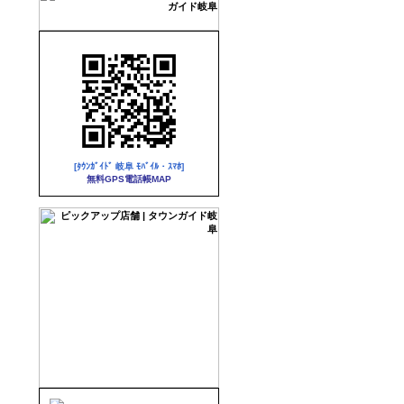
[ﾀｳﾝｶﾞｲﾄﾞ 岐阜 ﾓﾊﾞｲﾙ・ｽﾏﾎ]
無料GPS電話帳MAP