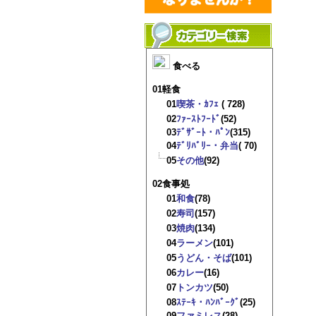
食べる
01軽食
01
喫茶・ｶﾌｪ
( 728)
02
ﾌｧｰｽﾄﾌｰﾄﾞ
(52)
03
ﾃﾞｻﾞｰﾄ・ﾊﾟﾝ
(315)
04
ﾃﾞﾘﾊﾞﾘｰ・弁当
( 70)
05
その他
(92)
02食事処
01
和食
(78)
02
寿司
(157)
03
焼肉
(134)
04
ラーメン
(101)
05
うどん・そば
(101)
06
カレー
(16)
07
トンカツ
(50)
08
ｽﾃｰｷ・ﾊﾝﾊﾞｰｸﾞ
(25)
09
ファミレス
(28)