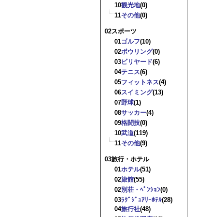
10
観光地
(0)
11
その他
(0)
02スポーツ
01
ゴルフ
(10)
02
ボウリング
(0)
03
ビリヤード
(6)
04
テニス
(6)
05
フィットネス
(4)
06
スイミング
(13)
07
野球
(1)
08
サッカー
(4)
09
格闘技
(0)
10
武道
(119)
11
その他
(9)
03旅行・ホテル
01
ホテル
(51)
02
旅館
(55)
02
別荘・ﾍﾟﾝｼｮﾝ
(0)
03
ﾗｸﾞｼﾞｭｱﾘｰﾎﾃﾙ
(28)
04
旅行社
(48)