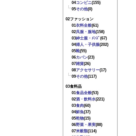
04
コンビニ
(155)
05
その他
(0)
02ファッション
01
衣料全般
(61)
02
呉服・服地
(158)
03
紳士服・ﾒﾝｽﾞ
(67)
04
婦人・子供服
(202)
05
靴
(55)
06
カバン
(23)
07
雑貨
(26)
08
アクセサリー
(17)
09
その他
(117)
03食料品
01
食品全般
(53)
02
酒・飲料水
(221)
03
食肉
(60)
04
鮮魚
(37)
05
乾物
(15)
06
野菜・果実
(88)
07
米穀類
(114)