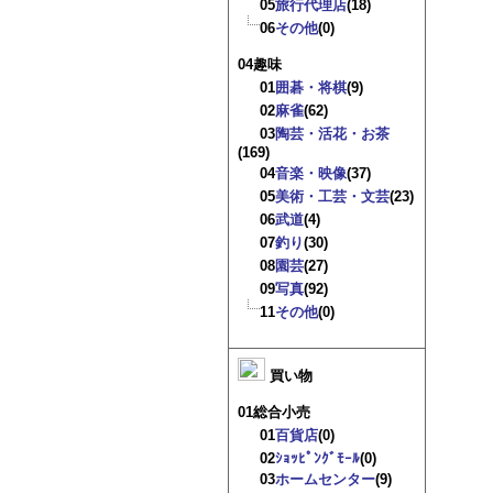
05
旅行代理店
(18)
06
その他
(0)
04趣味
01
囲碁・将棋
(9)
02
麻雀
(62)
03
陶芸・活花・お茶
(169)
04
音楽・映像
(37)
05
美術・工芸・文芸
(23)
06
武道
(4)
07
釣り
(30)
08
園芸
(27)
09
写真
(92)
11
その他
(0)
買い物
01総合小売
01
百貨店
(0)
02
ｼｮｯﾋﾟﾝｸﾞﾓｰﾙ
(0)
03
ホームセンター
(9)