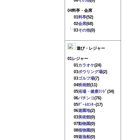
06
その他
(0)
04料亭・会席
01
料亭
(52)
02
会席
(68)
03
その他
(0)
遊び・レジャー
01レジャー
01
カラオケ
(24)
03
ボウリング場
(2)
03
ゴルフ場
(7)
04
映画館
(11)
05
浴場・健康ﾗﾝﾄﾞ
(34)
06
パチンコ
(76)
05
ｹﾞｰﾑｾﾝﾀｰ
(17)
06
遊園地
(2)
03
美術館
(0)
07
動物園
(0)
08
植物園
(0)
09
遊漁船
(0)