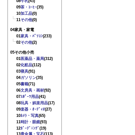
08
牛乳
(43)
09
茶・ｺｰﾋｰ
(35)
10
加工品
(0)
11
その他
(0)
04家具・家電
01
家具・ﾊﾟｿｺﾝ
(233)
02
その他
(2)
05その他小売
01
医薬品・薬局
(312)
02
化粧品
(112)
03
寝具
(91)
04
ガソリン
(35)
05
書籍
(71)
06
文房具・画材
(92)
07
ｽﾎﾟｰﾂ用品
(41)
08
玩具・娯楽用品
(17)
09
楽器・ｵｰﾃﾞｨｵ
(27)
10
ｶﾒﾗ・写真
(65)
11
時計・眼鏡
(93)
12
ｶﾞｰﾃﾞﾆﾝｸﾞ
(19)
13
貴金属・宝石
(113)