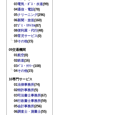
03
電気・ｶﾞｽ・水道
(99)
04
通信・電話
(78)
05
クリーニング
(296)
06
新聞・放送
(160)
07
ｺﾞﾐ・ﾘｻｲｸﾙ
(87)
08
便利屋・代行
(48)
09
育児サービス
(0)
10
その他
(15)
09交通機関
01
航空
(0)
02
鉄道
(16)
03
ﾊﾞｽ・ﾀｸｼｰ
(108)
04
その他
(15)
10専門サービス
01
法律事務所
(74)
02
特許事務所
(5)
03
司法書士事務所
(67)
04
行政書士事務所
(59)
05
会計事務所
(256)
06
調査士・測量士
(55)