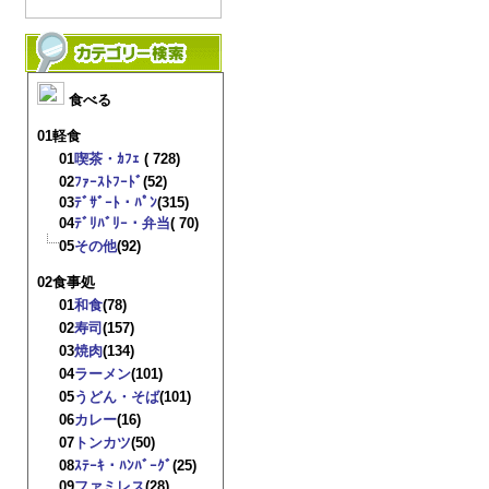
食べる
01軽食
01
喫茶・ｶﾌｪ
( 728)
02
ﾌｧｰｽﾄﾌｰﾄﾞ
(52)
03
ﾃﾞｻﾞｰﾄ・ﾊﾟﾝ
(315)
04
ﾃﾞﾘﾊﾞﾘｰ・弁当
( 70)
05
その他
(92)
02食事処
01
和食
(78)
02
寿司
(157)
03
焼肉
(134)
04
ラーメン
(101)
05
うどん・そば
(101)
06
カレー
(16)
07
トンカツ
(50)
08
ｽﾃｰｷ・ﾊﾝﾊﾞｰｸﾞ
(25)
09
ファミレス
(28)