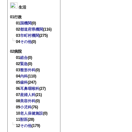
生活
01行政
01
国機関
(0)
02
都道府県機関
(116)
03
市町村機関
(275)
04
その他
(0)
02病院
01
総合
(0)
02
緊急
(0)
03
整形外科
(0)
04
内科
(110)
05
歯科
(247)
06
耳鼻咽喉科
(27)
07
産婦人科
(21)
08
美容外科
(0)
09
小児科
(76)
10
老人保健施設
(0)
11
獣医
(28)
12
その他
(179)