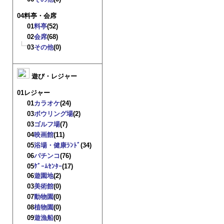
04料亭・会席
01
料亭
(52)
02
会席
(68)
03
その他
(0)
遊び・レジャー
01レジャー
01
カラオケ
(24)
03
ボウリング場
(2)
03
ゴルフ場
(7)
04
映画館
(11)
05
浴場・健康ﾗﾝﾄﾞ
(34)
06
パチンコ
(76)
05
ｹﾞｰﾑｾﾝﾀｰ
(17)
06
遊園地
(2)
03
美術館
(0)
07
動物園
(0)
08
植物園
(0)
09
遊漁船
(0)