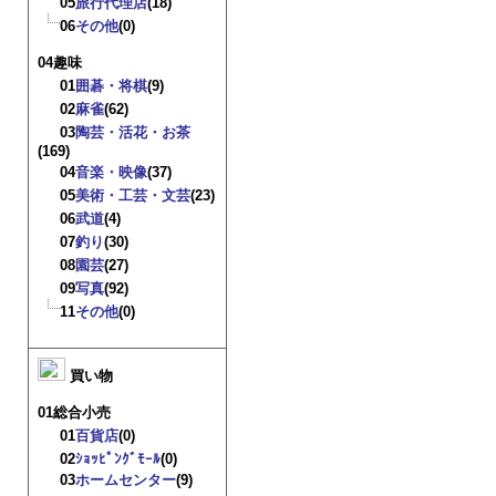
05
旅行代理店
(18)
06
その他
(0)
04趣味
01
囲碁・将棋
(9)
02
麻雀
(62)
03
陶芸・活花・お茶
(169)
04
音楽・映像
(37)
05
美術・工芸・文芸
(23)
06
武道
(4)
07
釣り
(30)
08
園芸
(27)
09
写真
(92)
11
その他
(0)
買い物
01総合小売
01
百貨店
(0)
02
ｼｮｯﾋﾟﾝｸﾞﾓｰﾙ
(0)
03
ホームセンター
(9)