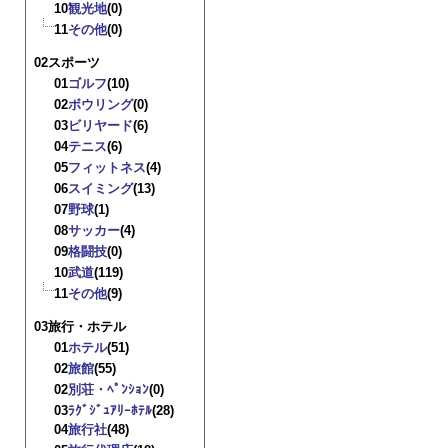
10
観光地
(0)
11
その他
(0)
02スポーツ
01
ゴルフ
(10)
02
ボウリング
(0)
03
ビリヤード
(6)
04
テニス
(6)
05
フィットネス
(4)
06
スイミング
(13)
07
野球
(1)
08
サッカー
(4)
09
格闘技
(0)
10
武道
(119)
11
その他
(9)
03旅行・ホテル
01
ホテル
(51)
02
旅館
(55)
02
別荘・ﾍﾟﾝｼｮﾝ
(0)
03
ﾗｸﾞｼﾞｭｱﾘｰﾎﾃﾙ
(28)
04
旅行社
(48)