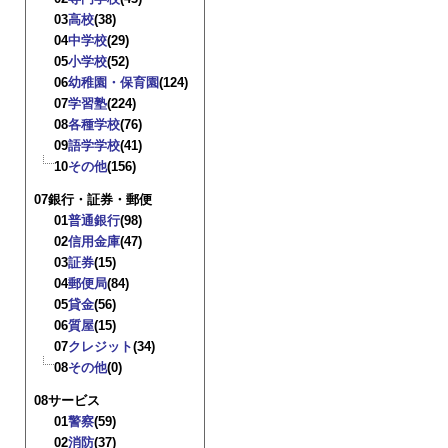
03
高校
(38)
04
中学校
(29)
05
小学校
(52)
06
幼稚園・保育園
(124)
07
学習塾
(224)
08
各種学校
(76)
09
語学学校
(41)
10
その他
(156)
07銀行・証券・郵便
01
普通銀行
(98)
02
信用金庫
(47)
03
証券
(15)
04
郵便局
(84)
05
貸金
(56)
06
質屋
(15)
07
クレジット
(34)
08
その他
(0)
08サービス
01
警察
(59)
02
消防
(37)