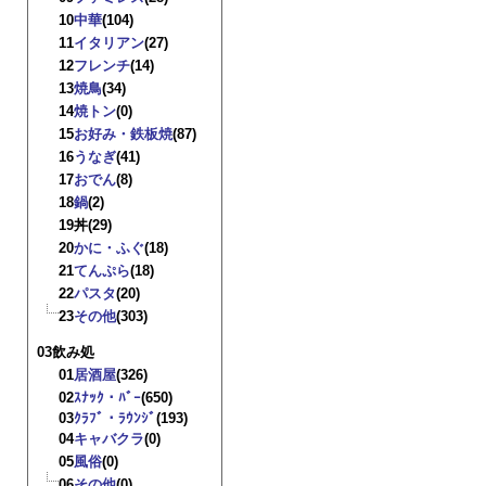
10
中華
(104)
11
イタリアン
(27)
12
フレンチ
(14)
13
焼鳥
(34)
14
焼トン
(0)
15
お好み・鉄板焼
(87)
16
うなぎ
(41)
17
おでん
(8)
18
鍋
(2)
19
丼
(29)
20
かに・ふぐ
(18)
21
てんぷら
(18)
22
パスタ
(20)
23
その他
(303)
03飲み処
01
居酒屋
(326)
02
ｽﾅｯｸ・ﾊﾞｰ
(650)
03
ｸﾗﾌﾞ・ﾗｳﾝｼﾞ
(193)
04
キャバクラ
(0)
05
風俗
(0)
06
その他
(0)