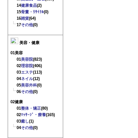
14
健康食品
(2)
15
骨董・ﾘｻｲｸﾙ
(0)
16
雑貨
(64)
17
その他
(0)
美容・健康
01美容
01
美容院
(823)
02
理容院
(406)
03
エステ
(113)
04
ネイル
(12)
05
美容外科
(0)
06
その他
(0)
02健康
01
整体・矯正
(80)
02
ﾏｯｻｰｼﾞ・療養
(165)
03
癒し
(1)
04
その他
(0)