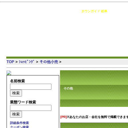
岐阜 の情報満載・簡単検索・地域コミュニティ [
タウンガイド 岐阜
]
TOP
>
ｼｮｯﾋﾟﾝｸﾞ
>
その他小売
>
名前検索
その他
業態ワード検索
[PR]
※あなたのお店・会社を無料で掲載できま
詳細条件検索
クーポン検索