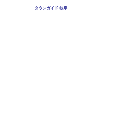
Copyright
タウンガイド 岐阜
2009 All rights reserved.
当サイト内のすべての画像,記事、コンテンツの転用を禁じる。