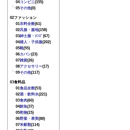
04
コンビニ
(155)
05
その他
(0)
02ファッション
01
衣料全般
(61)
02
呉服・服地
(158)
03
紳士服・ﾒﾝｽﾞ
(67)
04
婦人・子供服
(202)
05
靴
(55)
06
カバン
(23)
07
雑貨
(26)
08
アクセサリー
(17)
09
その他
(117)
03食料品
01
食品全般
(53)
02
酒・飲料水
(221)
03
食肉
(60)
04
鮮魚
(37)
05
乾物
(15)
06
野菜・果実
(88)
07
米穀類
(114)