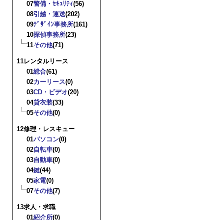
07
警備・ｾｷｭﾘﾃｨ
(56)
08
引越・運送
(202)
09
ﾃﾞｻﾞｲﾝ事務所
(161)
10
探偵事務所
(23)
11
その他
(71)
11レンタルリース
01
総合
(61)
02
カーリース
(0)
03
CD・ビデオ
(20)
04
貸衣装
(33)
05
その他
(0)
12修理・レスキュー
01
パソコン
(0)
02
自転車
(0)
03
自動車
(0)
04
鍵
(44)
05
家電
(0)
07
その他
(7)
13求人・求職
01
紹介所
(0)