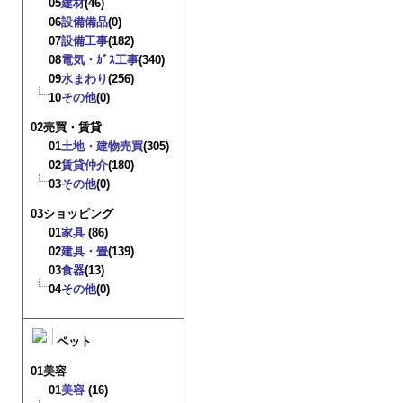
05
建材
(46)
06
設備備品
(0)
07
設備工事
(182)
08
電気・ｶﾞｽ工事
(340)
09
水まわり
(256)
10
その他
(0)
02売買・賃貸
01
土地・建物売買
(305)
02
賃貸仲介
(180)
03
その他
(0)
03ショッピング
01
家具
(86)
02
建具・畳
(139)
03
食器
(13)
04
その他
(0)
ペット
01美容
01
美容
(16)